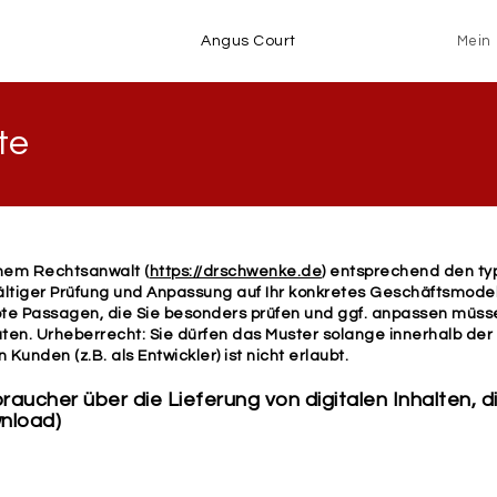
Angus Court
Mein 
te
inem Rechtsanwalt (
https://drschwenke.de
) entsprechend den ty
fältiger Prüfung und Anpassung auf Ihr konkretes Geschäftsmod
ote Passagen, die Sie besonders prüfen und ggf. anpassen müsse
raten. Urheberrecht: Sie dürfen das Muster solange innerhalb de
Kunden (z.B. als Entwickler) ist nicht erlaubt.
raucher über die Lieferung von digitalen Inhalten, d
wnload)