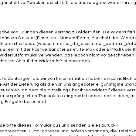
tsgeschäft zu Zwecken abschließt, die überwiegend weder ihrer 
abe von Gründen diesen Vertrag zu widerrufen. Die Widerrufsfr
 müssen Sie uns ([Einsetzen: Namen/Firma, Anschrift des Wider
uch den shortcode [woocommerce_de_disclaimer_address_data] 
z.B. ein mit der Post versandter Brief, Telefax oder E-Mail) über 
Widerrufsformular verwenden, das jedoch nicht vorgeschrieben is
hts vor Ablauf der Widerrufsfrist absenden.
lle Zahlungen, die wir von Ihnen erhalten haben, einschließlich
e Art der Lieferung als die von uns angebotene, günstigste Stan
uzahlen, an dem die Mitteilung über Ihren Widerruf dieses Vert
er ursprünglichen Transaktion eingesetzt haben, es sei denn, m
ng Entgelte berechnet.
Sie bitte dieses Formular aus und senden Sie es zurück.)
fsadressaten, E-Mailadresse und, sofern vorhanden, die Telefax